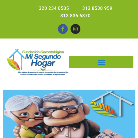
320 234 0505
313 8538 959
313 836 6370